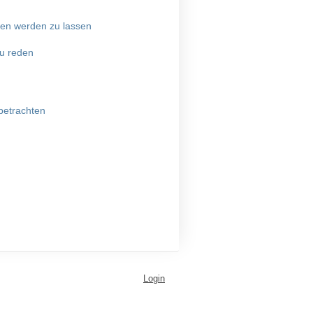
men werden zu lassen
u reden
betrachten
Login