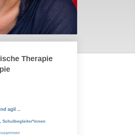
ische Therapie
pie
d agil ...
n, Schulbegleiter*innen
en zusammen